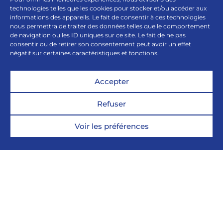
technologies telles que les cookies pour stocker et/ou accéder aux
informations des appareils. Le fait de consentir à ces technologies
NOTRE ACTUALITÉ
nous permettra de traiter des données telles que le comportement
de navigation ou les ID uniques sur ce site. Le fait de ne pas
NOS OFFRES DE LOGEMENT
consentir ou de retirer son consentement peut avoir un effet
négatif sur certaines caractéristiques et fonctions.
NOS OFFRES DE BUREAUX
Accepter
NOS MÉTIERS
Refuser
NOUS REJOINDRE
Voir les préférences
ESPACE PRESSE
Linkedin.