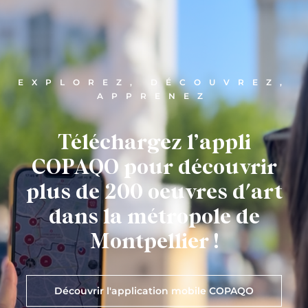
EXPLOREZ, DÉCOUVREZ,
APPRENEZ
Téléchargez l’appli
COPAQO pour découvrir
plus de 200 oeuvres d'art
dans la métropole de
Montpellier !
Découvrir l'application mobile COPAQO