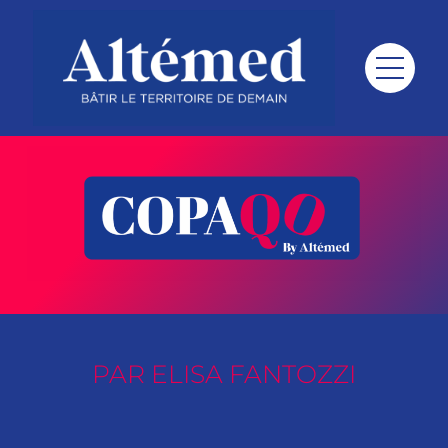
Envie d’être en vie – Elisa Fantozzi
PAR ELISA FANTOZZI