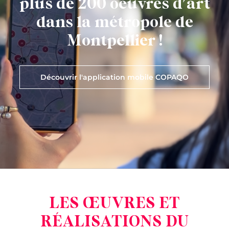
plus de 200 oeuvres d'art
dans la métropole de
Montpellier !
Découvrir l'application mobile COPAQO
LES ŒUVRES ET
RÉALISATIONS DU